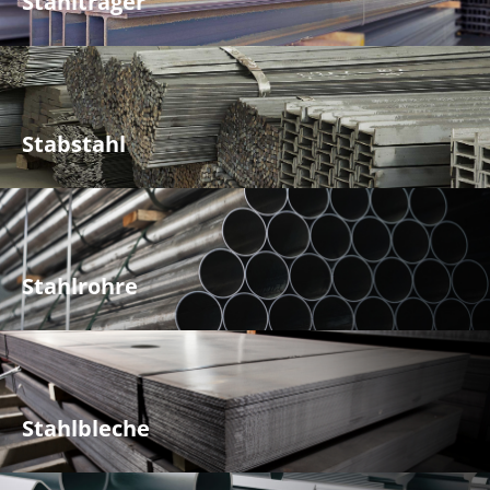
Stahlträger
Stabstahl
Stahlrohre
Stahlbleche