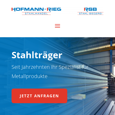
Stahlträger
Seit Jahrzehnten Ihr Spezialist für
Metallprodukte
JETZT ANFRAGEN